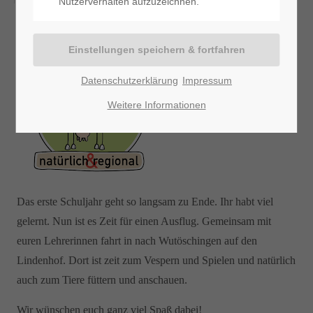
Nutzerverhalten aufzuzeichnen.
Datenschutzerklärung
Impressum
Weitere Informationen
Das erste Schuljahr geht so langsam zu Ende. Ihr habt viel
gelernt. Nun ist es Zeit für einen Ausflug. Gemeinsam mit
euren Lehrerinnen fahrt in nach Wutöschingen auf den
Lindenhof. Dort ist zeit zum Vespern und Spielen und natürlich
auch zum Tiere füttern und anschauen.
Wir wünschen euch ganz viel Spaß dabei!