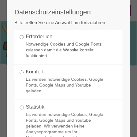
Datenschutzeinstellungen
Bitte treffen Sie eine Auswahl um fortzufahren
Erforderlich
Wir starten durch!
Notwendige Cookies und Google Fonts
Mit Freude lernt es sich am besten
zulassen damit die Website korrekt
WIR BIETEN SO EINIGES
funktioniert
Komfort
Es werden notwendige Cookies, Google
Fonts, Google Maps und Youtube
geladen
Statistik
Es werden notwendige Cookies, Google
Fonts, Google Maps und Youtube
geladen. Wir verwenden keine
Verlässliche
Analyseprogramme um Ihr