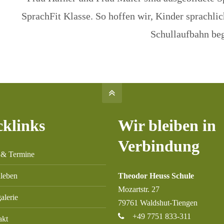
SprachFit Klasse. So hoffen wir, Kinder sprachlic
Schullaufbahn be
cklinks
Wir bleiben in
Verbindung
 & Termine
lleben
Theodor Heuss Schule
Mozartstr. 27
alerie
79761 Waldshut-Tiengen
+49 7751 833-311
akt