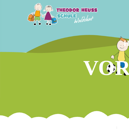
H
VOR