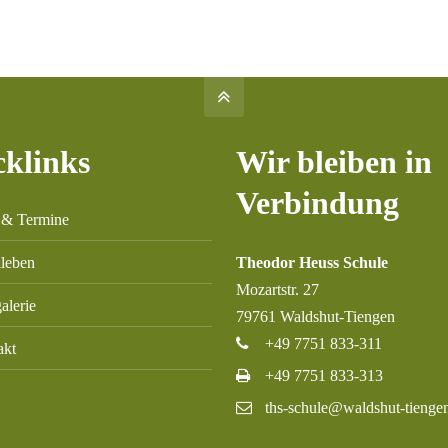
cklinks
Wir bleiben in
Verbindung
 & Termine
lleben
Theodor Heuss Schule
Mozartstr. 27
alerie
79761 Waldshut-Tiengen
+49 7751 833-311
akt
+49 7751 833-313
ths-schule@waldshut-tienge