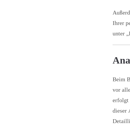
Außerd
Ihrer p
unter „
Ana
Beim Be
vor al
erfolgt
dieser 
Detaill