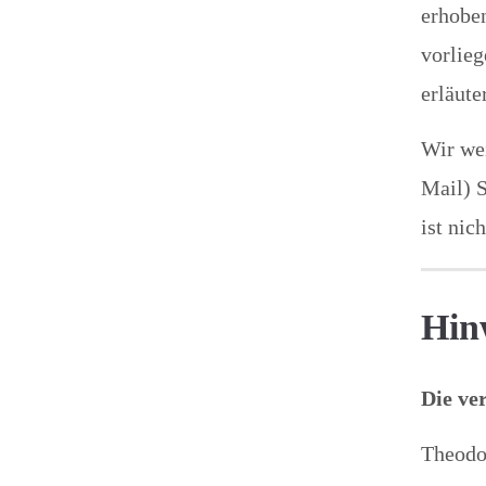
erhoben
vorlieg
erläute
Wir wei
Mail) S
ist nic
Hinw
Die ve
Theodo